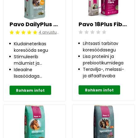
Pavo DailyPlus 12 kg
Pavo 18Plus Fibre 12 kg
4 arvustused
Beoordeling: 0/5
Beoordeling: 5/5
Lihtsasti tarbitav
Kiudaineterikas
koresöödasegu
koresööda segu
Lisa proteiini ja
Stimuleerib
prebiootikumidega
mälumist ja
Teravilja-, melassi-
pikendab
Ideaalne
ja alfaalfavaba
söömisaega
lisasöödaga
segamiseks
Rohkem infot
Rohkem infot