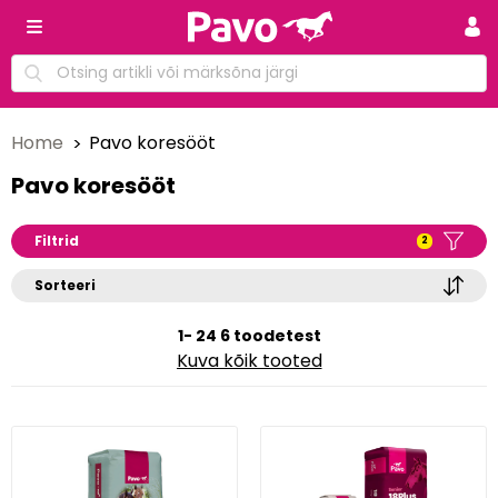
Home
Pavo koresööt
Pavo koresööt
Filtrid
2
Sorteeri
1- 24 6 toodetest
Kuva kõik tooted