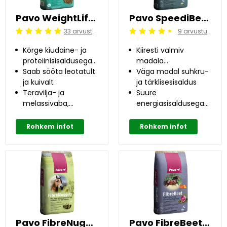
Pavo WeightLift 20 kg
Pavo SpeediBeet 15 kg
33 arvustused
9 arvustused
Beoordeling: 5/5
Beoordeling: 4.5/5
Kõrge kiudaine- ja
Kiiresti valmiv
proteiinisisaldusega
madala
lisa
Saab sööta leotatult
suhkrusisaldusega
Väga madal suhkru-
ja kuivalt
peedigraanul
ja tärklisesisaldus
Teravilja- ja
Suure
melassivaba,
energiasisaldusega
madala
koresöödalisand
suhkrusisaldusega
Rohkem infot
Rohkem infot
Pavo FibreNuggets 20 kg
Pavo FibreBeet 15 kg