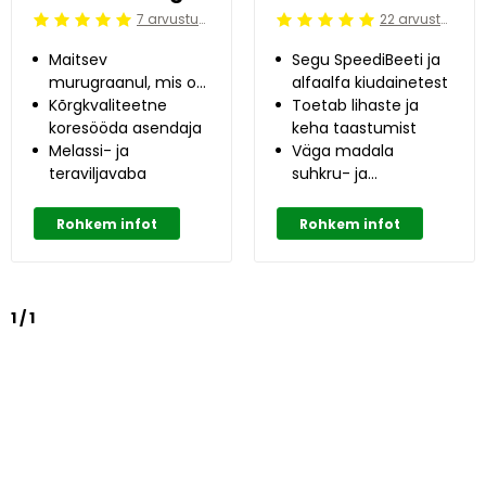
7 arvustused
22 arvustused
Beoordeling: 5/5
Beoordeling: 5/5
Maitsev
Segu SpeediBeeti ja
murugraanul, mis on
alfaalfa kiudainetest
valmistatud Alpi
Kõrgkvaliteetne
Toetab lihaste ja
ürtidest ja heinast
koresööda asendaja
keha taastumist
Melassi- ja
Väga madala
teraviljavaba
suhkru- ja
tärklisesisaldusega
Rohkem infot
Rohkem infot
1 / 1