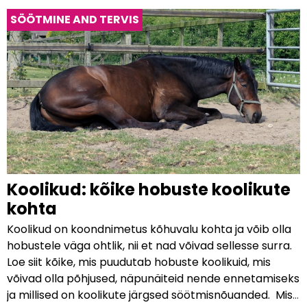
SÖÖTMINE AND TERVIS
Koolikud: kõike hobuste koolikute
kohta
Koolikud on koondnimetus kõhuvalu kohta ja võib olla
hobustele väga ohtlik, nii et nad võivad sellesse surra.
Loe siit kõike, mis puudutab hobuste koolikuid, mis
võivad olla põhjused, näpunäiteid nende ennetamiseks
ja millised on koolikute järgsed söötmisnõuanded. Mis